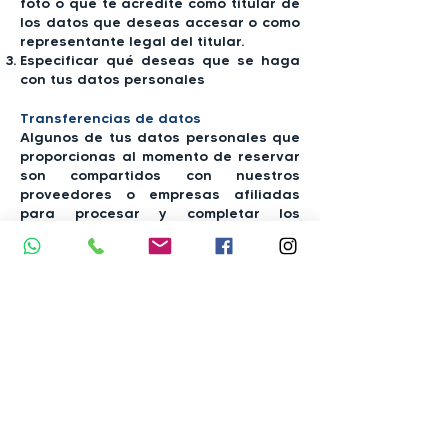
foto o que te acredite como titular de
los datos que deseas accesar o como
representante legal del titular.
Especificar qué deseas que se haga
con tus datos personales
Transferencias de datos
Algunos de tus datos personales que
proporcionas al momento de reservar
son compartidos con nuestros
proveedores o empresas afiliadas
para procesar y completar los
servicios que contrataste. Nunca
transferimos datos personales a
personas o empresas ajenas a Viajes
Eurodreams. Los datos que se
comparten dependen del servicio que
reservas:
Hotel, traslados, tours y boletos de
avión: el único dato personal que se
transfiere al proveedor es tu nombre y
apellidos y en algunos casos datos
del pasaporte.
Para vuelos con escala o destino final